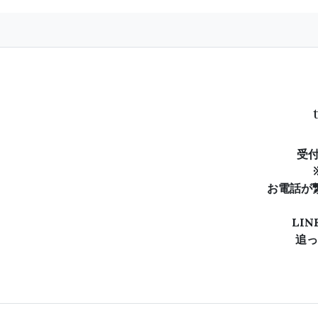
t
受付
お電話が
LI
追っ